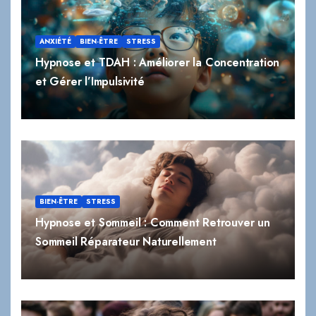
ANXIÉTÉ
BIEN-ÊTRE
STRESS
Hypnose et TDAH : Améliorer la Concentration
et Gérer l’Impulsivité
BIEN-ÊTRE
STRESS
Hypnose et Sommeil : Comment Retrouver un
Sommeil Réparateur Naturellement