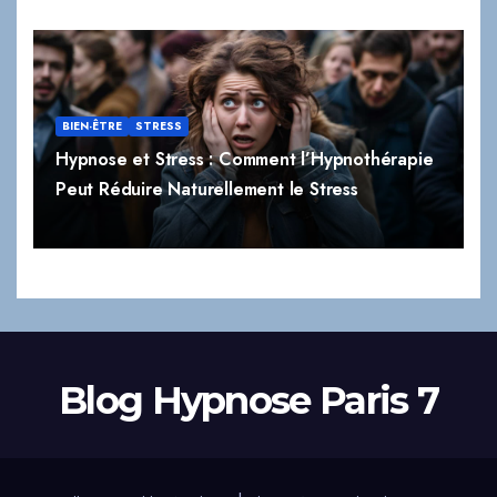
BIEN-ÊTRE
STRESS
Hypnose et Stress : Comment l’Hypnothérapie
Peut Réduire Naturellement le Stress
Blog Hypnose Paris 7
|
Proudly powered by WordPress
Theme:
Newsup
by
Themeansar
.
Accueil
Thématiques
Contact
Autres sites