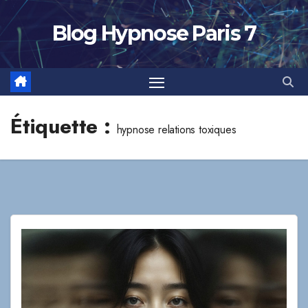
Skip
to
Blog Hypnose Paris 7
content
Étiquette :
hypnose relations toxiques