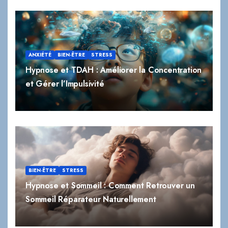
ANXIÉTÉ
BIEN-ÊTRE
STRESS
Hypnose et TDAH : Améliorer la Concentration
et Gérer l’Impulsivité
BIEN-ÊTRE
STRESS
Hypnose et Sommeil : Comment Retrouver un
Sommeil Réparateur Naturellement