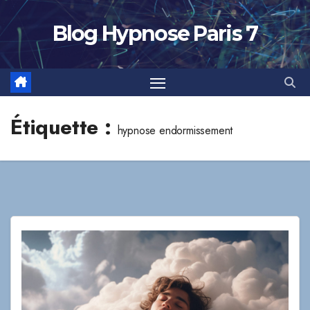
Skip
to
Blog Hypnose Paris 7
content
Étiquette :
hypnose endormissement