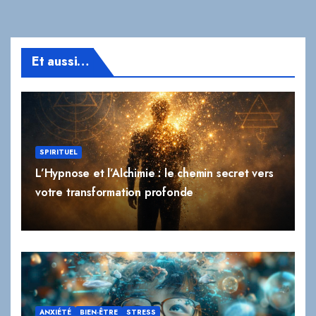
Et aussi…
SPIRITUEL
L’Hypnose et l’Alchimie : le chemin secret vers
votre transformation profonde
ANXIÉTÉ
BIEN-ÊTRE
STRESS
Hypnose et TDAH : Améliorer la Concentration
et Gérer l’Impulsivité