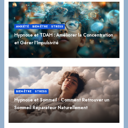
ANXIÉTÉ
BIEN-ÊTRE
STRESS
Hypnose et TDAH : Améliorer la Concentration
et Gérer l’Impulsivité
BIEN-ÊTRE
STRESS
Hypnose et Sommeil : Comment Retrouver un
Sommeil Réparateur Naturellement