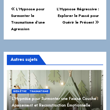
Navigation
L’Hypnose pour
L’Hypnose Régressive :
de
Surmonter le
Explorer le Passé pour
Traumatisme d’une
Guérir le Présent
l’article
Agression
Autres sujets
BIEN-ÊTRE
TRAUMATISME
L’Hypnose pour Surmonter une Fausse Couche :
Apaisement et Reconstruction Émotionnelle