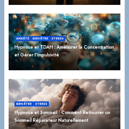
ANXIÉTÉ
BIEN-ÊTRE
STRESS
Hypnose et TDAH : Améliorer la Concentration
et Gérer l’Impulsivité
BIEN-ÊTRE
STRESS
Hypnose et Sommeil : Comment Retrouver un
Sommeil Réparateur Naturellement