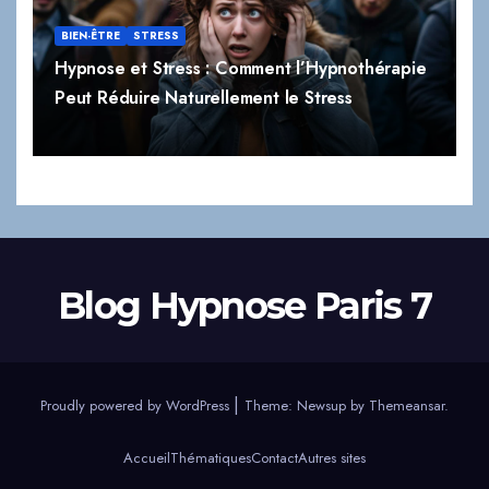
BIEN-ÊTRE
STRESS
Hypnose et Stress : Comment l’Hypnothérapie
Peut Réduire Naturellement le Stress
Blog Hypnose Paris 7
|
Proudly powered by WordPress
Theme:
Newsup
by
Themeansar
.
Accueil
Thématiques
Contact
Autres sites