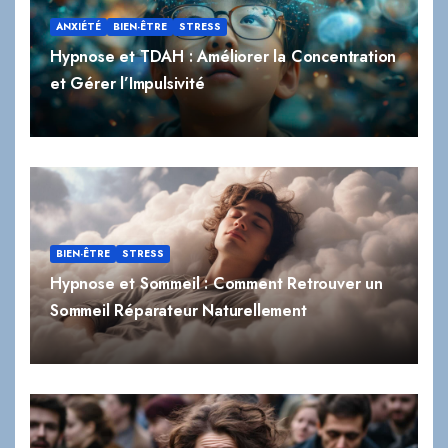
ANXIÉTÉ
BIEN-ÊTRE
STRESS
Hypnose et TDAH : Améliorer la Concentration
et Gérer l’Impulsivité
BIEN-ÊTRE
STRESS
Hypnose et Sommeil : Comment Retrouver un
Sommeil Réparateur Naturellement