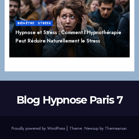
BIEN-ÊTRE
STRESS
Hypnose et Stress : Comment l’Hypnothérapie
Peut Réduire Naturellement le Stress
Blog Hypnose Paris 7
|
Proudly powered by WordPress
Theme:
Newsup
by
Themeansar
.
Accueil
Thématiques
Contact
Autres sites