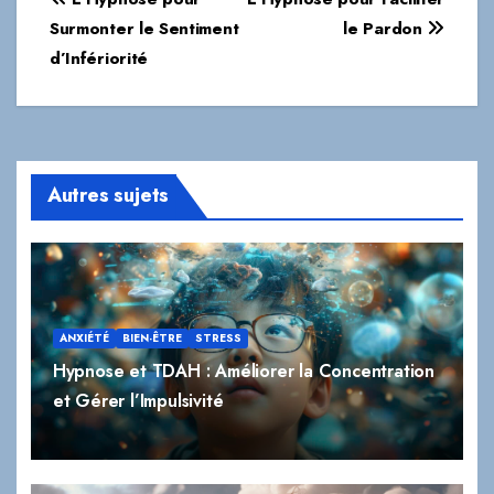
de
Surmonter le Sentiment
le Pardon
d’Infériorité
l’article
Autres sujets
ANXIÉTÉ
BIEN-ÊTRE
STRESS
Hypnose et TDAH : Améliorer la Concentration
et Gérer l’Impulsivité