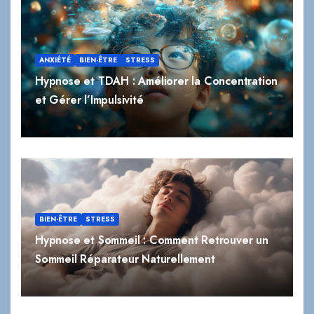
ANXIÉTÉ
BIEN-ÊTRE
STRESS
Hypnose et TDAH : Améliorer la Concentration
et Gérer l’Impulsivité
BIEN-ÊTRE
STRESS
Hypnose et Sommeil : Comment Retrouver un
Sommeil Réparateur Naturellement