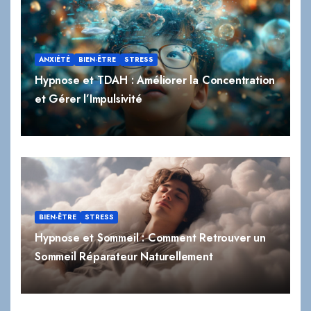
ANXIÉTÉ
BIEN-ÊTRE
STRESS
Hypnose et TDAH : Améliorer la Concentration
et Gérer l’Impulsivité
BIEN-ÊTRE
STRESS
Hypnose et Sommeil : Comment Retrouver un
Sommeil Réparateur Naturellement