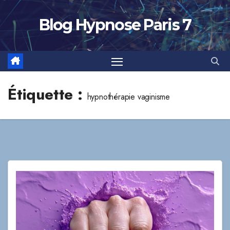
Skip
to
Blog Hypnose Paris 7
content
Étiquette :
hypnothérapie vaginisme