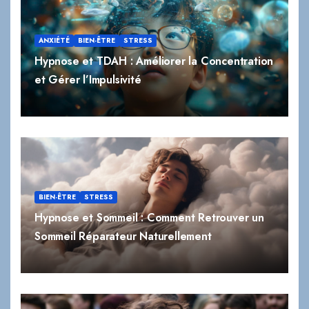
ANXIÉTÉ
BIEN-ÊTRE
STRESS
Hypnose et TDAH : Améliorer la Concentration
et Gérer l’Impulsivité
BIEN-ÊTRE
STRESS
Hypnose et Sommeil : Comment Retrouver un
Sommeil Réparateur Naturellement