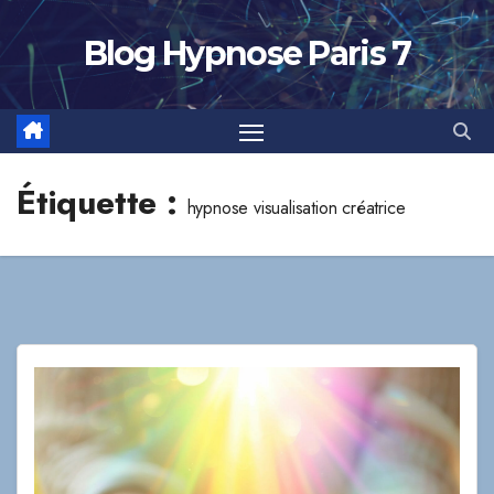
Skip
to
Blog Hypnose Paris 7
content
Étiquette :
hypnose visualisation créatrice