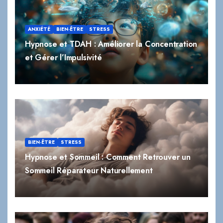
ANXIÉTÉ
BIEN-ÊTRE
STRESS
Hypnose et TDAH : Améliorer la Concentration
et Gérer l’Impulsivité
BIEN-ÊTRE
STRESS
Hypnose et Sommeil : Comment Retrouver un
Sommeil Réparateur Naturellement