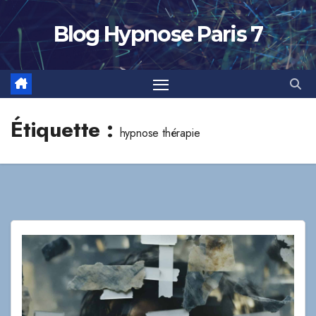
Skip
to
Blog Hypnose Paris 7
content
Étiquette :
hypnose thérapie