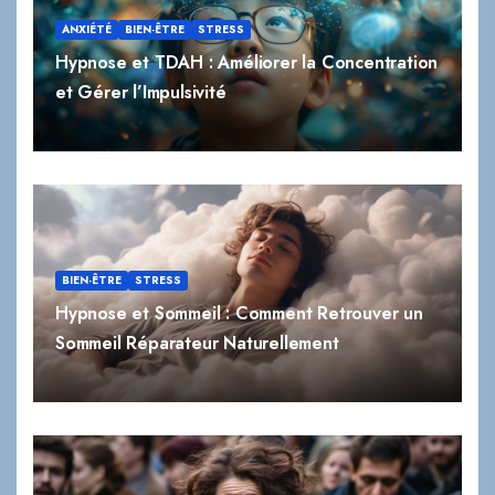
ANXIÉTÉ
BIEN-ÊTRE
STRESS
Hypnose et TDAH : Améliorer la Concentration
et Gérer l’Impulsivité
BIEN-ÊTRE
STRESS
Hypnose et Sommeil : Comment Retrouver un
Sommeil Réparateur Naturellement