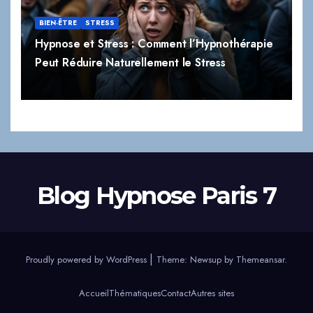
BIEN-ÊTRE
STRESS
Hypnose et Stress : Comment l’Hypnothérapie
Peut Réduire Naturellement le Stress
Blog Hypnose Paris 7
|
Proudly powered by WordPress
Theme:
Newsup
by
Themeansar
.
Accueil
Thématiques
Contact
Autres sites