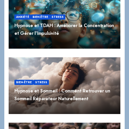
ANXIÉTÉ
BIEN-ÊTRE
STRESS
Hypnose et TDAH : Améliorer la Concentration
et Gérer l’Impulsivité
BIEN-ÊTRE
STRESS
Hypnose et Sommeil : Comment Retrouver un
Sommeil Réparateur Naturellement