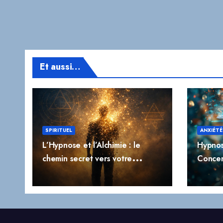
Et aussi…
SPIRITUEL
ANXIÉTÉ
L’Hypnose et l’Alchimie : le
Hypnos
chemin secret vers votre
Concen
transformation profonde
l’Impuls