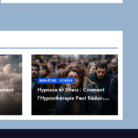
BIEN-ÊTRE
STRESS
omment
Hypnose et Stress : Comment
l’Hypnothérapie Peut Réduire
t
Naturellement le Stress