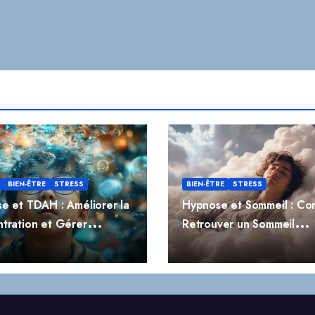
BIEN-ÊTRE
STRESS
BIEN-ÊTRE
STRESS
e et TDAH : Améliorer la
Hypnose et Sommeil : C
tration et Gérer
Retrouver un Sommeil
ivité
Réparateur Naturellemen