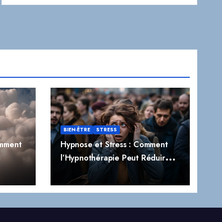
BIEN-ÊTRE
STRESS
omment
Hypnose et Stress : Comment
l’Hypnothérapie Peut Réduire
t
Naturellement le Stress