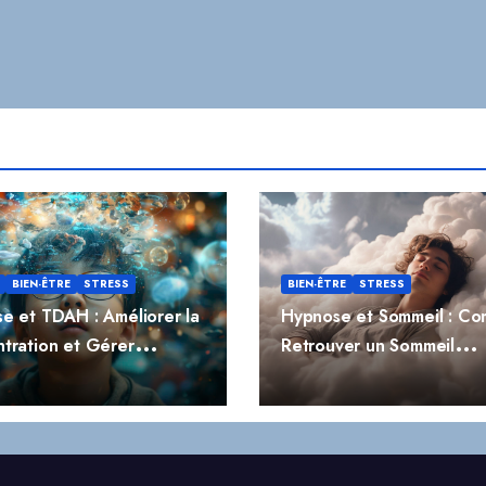
BIEN-ÊTRE
STRESS
BIEN-ÊTRE
STRESS
e et TDAH : Améliorer la
Hypnose et Sommeil : C
tration et Gérer
Retrouver un Sommeil
ivité
Réparateur Naturellemen