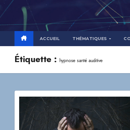
Skip
to
content
ACCUEIL
THÉMATIQUES
C
Étiquette :
hypnose santé auditive