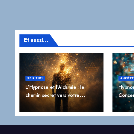
Et aussi…
SPIRITUEL
ANXIÉTÉ
L’Hypnose et l’Alchimie : le
Hypnos
chemin secret vers votre
Concen
transformation profonde
l’Impuls