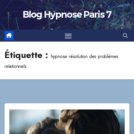
Skip
to
Blog Hypnose Paris 7
content
Étiquette :
hypnose résolution des problèmes
relationnels