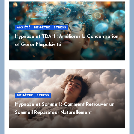
ANXIÉTÉ
BIEN-ÊTRE
STRESS
Hypnose et TDAH : Améliorer la Concentration
et Gérer l’Impulsivité
BIEN-ÊTRE
STRESS
Hypnose et Sommeil : Comment Retrouver un
Sommeil Réparateur Naturellement