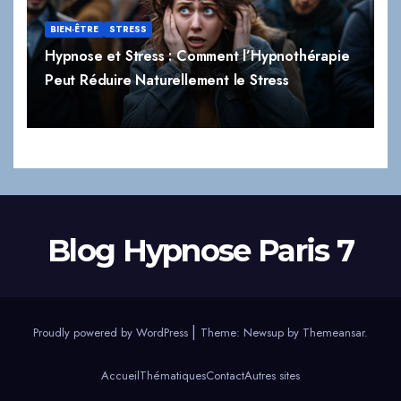
BIEN-ÊTRE
STRESS
Hypnose et Stress : Comment l’Hypnothérapie
Peut Réduire Naturellement le Stress
Blog Hypnose Paris 7
|
Proudly powered by WordPress
Theme:
Newsup
by
Themeansar
.
Accueil
Thématiques
Contact
Autres sites