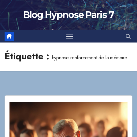
Skip
to
Blog Hypnose Paris 7
content
Étiquette :
hypnose renforcement de la mémoire