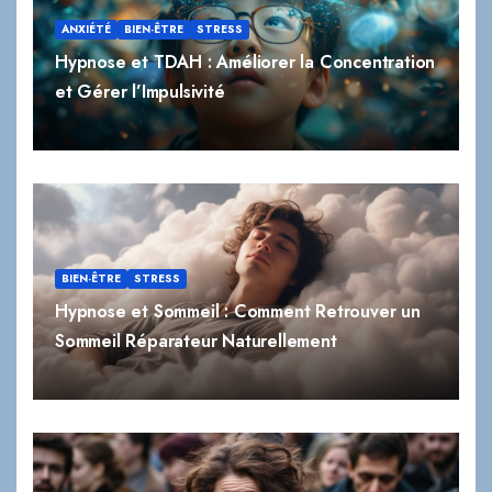
ANXIÉTÉ
BIEN-ÊTRE
STRESS
Hypnose et TDAH : Améliorer la Concentration
et Gérer l’Impulsivité
BIEN-ÊTRE
STRESS
Hypnose et Sommeil : Comment Retrouver un
Sommeil Réparateur Naturellement