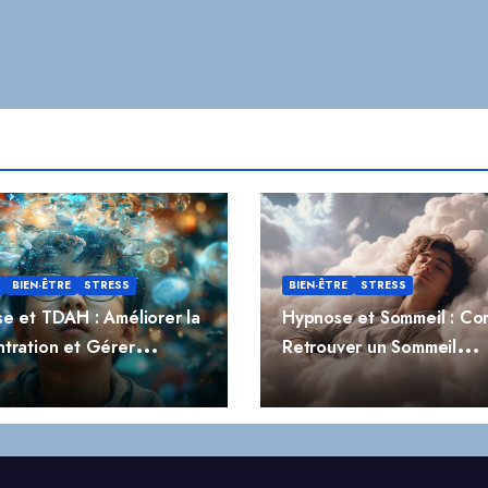
BIEN-ÊTRE
STRESS
BIEN-ÊTRE
STRESS
e et TDAH : Améliorer la
Hypnose et Sommeil : C
tration et Gérer
Retrouver un Sommeil
ivité
Réparateur Naturellemen