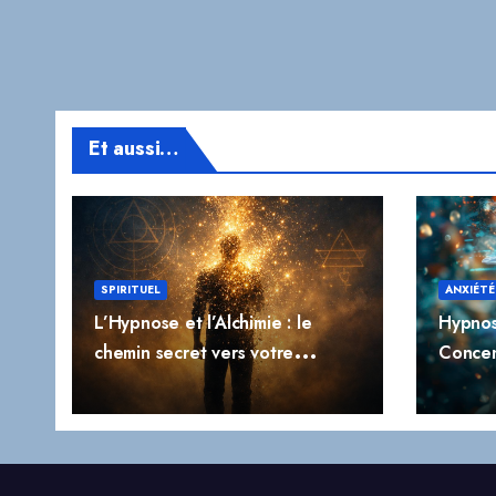
Et aussi…
SPIRITUEL
ANXIÉTÉ
L’Hypnose et l’Alchimie : le
Hypnos
chemin secret vers votre
Concen
transformation profonde
l’Impuls