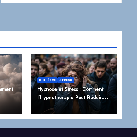
BIEN-ÊTRE
STRESS
omment
Hypnose et Stress : Comment
l’Hypnothérapie Peut Réduire
t
Naturellement le Stress