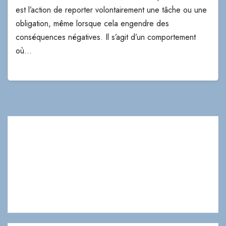
est l’action de reporter volontairement une tâche ou une
obligation, même lorsque cela engendre des
conséquences négatives. Il s’agit d’un comportement
où…
Bienvenue sur le blog d'hypnothérapie de
Christophe
Tessier
,
hypnothérapeute à Paris 7. Découvrez des