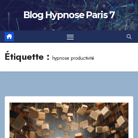
Skip
to
Blog Hypnose Paris 7
content
Étiquette :
hypnose productivité