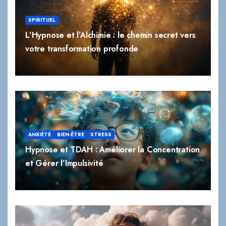
L’Hypnose et l’Alchimie : le chemin secret vers
votre transformation profonde
ANXIÉTÉ
BIEN-ÊTRE
STRESS
Hypnose et TDAH : Améliorer la Concentration
et Gérer l’Impulsivité
BIEN-ÊTRE
STRESS