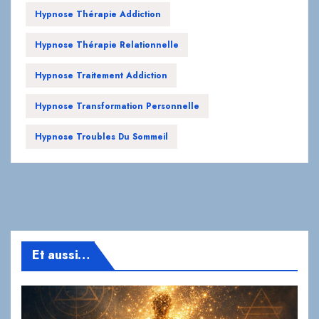
Hypnose Traitement Addiction
Hypnose Transformation Personnelle
Hypnose Troubles Du Sommeil
Et aussi…
SPIRITUEL