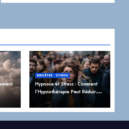
BIEN-ÊTRE
STRESS
omment
Hypnose et Stress : Comment
l’Hypnothérapie Peut Réduire
t
Naturellement le Stress