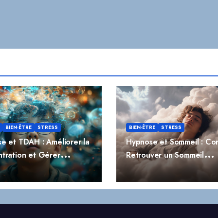
BIEN-ÊTRE
STRESS
BIEN-ÊTRE
STRESS
e et TDAH : Améliorer la
Hypnose et Sommeil : C
tration et Gérer
Retrouver un Sommeil
ivité
Réparateur Naturellemen