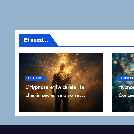
Et aussi…
SPIRITUEL
ANXIÉTÉ
L’Hypnose et l’Alchimie : le
Hypnos
chemin secret vers votre
Concen
transformation profonde
l’Impuls