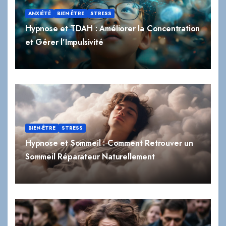
ANXIÉTÉ
BIEN-ÊTRE
STRESS
Hypnose et TDAH : Améliorer la Concentration
et Gérer l’Impulsivité
BIEN-ÊTRE
STRESS
Hypnose et Sommeil : Comment Retrouver un
Sommeil Réparateur Naturellement