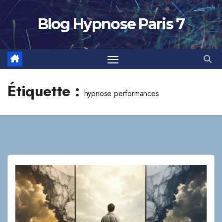
Skip
to
Blog Hypnose Paris 7
content
Étiquette :
hypnose performances