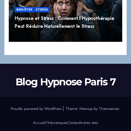
BIEN-ÊTRE
STRESS
Hypnose et Stress : Comment l’Hypnothérapie
Peut Réduire Naturellement le Stress
Blog Hypnose Paris 7
|
Proudly powered by WordPress
Theme:
Newsup
by
Themeansar
.
Accueil
Thématiques
Contact
Autres sites