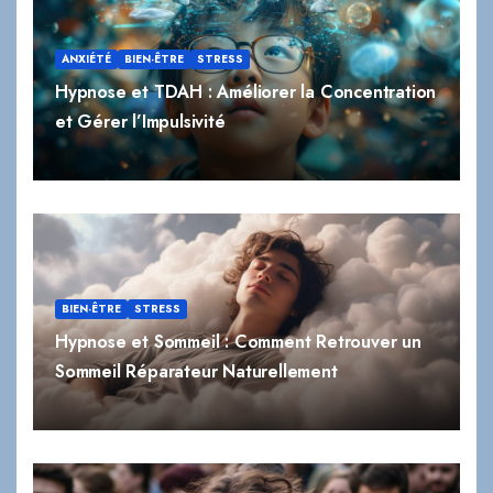
ANXIÉTÉ
BIEN-ÊTRE
STRESS
Hypnose et TDAH : Améliorer la Concentration
et Gérer l’Impulsivité
BIEN-ÊTRE
STRESS
Hypnose et Sommeil : Comment Retrouver un
Sommeil Réparateur Naturellement