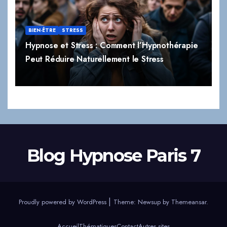
BIEN-ÊTRE
STRESS
Hypnose et Stress : Comment l’Hypnothérapie
Peut Réduire Naturellement le Stress
Blog Hypnose Paris 7
|
Proudly powered by WordPress
Theme:
Newsup
by
Themeansar
.
Accueil
Thématiques
Contact
Autres sites