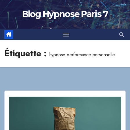
Skip
to
Blog Hypnose Paris 7
content
Étiquette :
hypnose performance personnelle