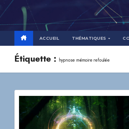
Skip
to
content
ACCUEIL
THÉMATIQUES
C
Étiquette :
hypnose mémoire refoulée