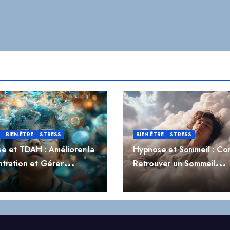
BIEN-ÊTRE
STRESS
BIEN-ÊTRE
STRESS
e et TDAH : Améliorer la
Hypnose et Sommeil : C
tration et Gérer
Retrouver un Sommeil
ivité
Réparateur Naturellemen