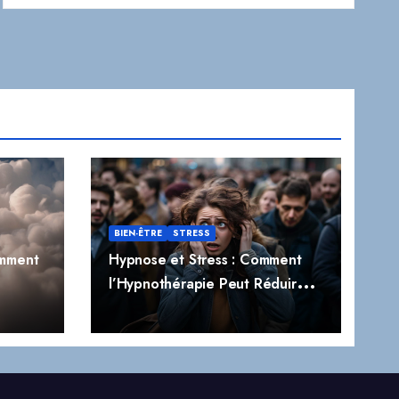
BIEN-ÊTRE
STRESS
omment
Hypnose et Stress : Comment
l’Hypnothérapie Peut Réduire
t
Naturellement le Stress