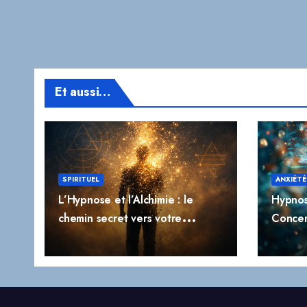
Et aussi…
SPIRITUEL
ANXIÉTÉ
L’Hypnose et l’Alchimie : le
Hypnos
chemin secret vers votre
Concen
transformation profonde
l’Impuls