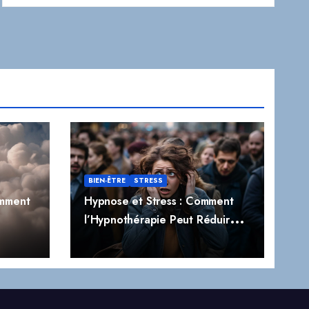
BIEN-ÊTRE
STRESS
omment
Hypnose et Stress : Comment
l’Hypnothérapie Peut Réduire
t
Naturellement le Stress