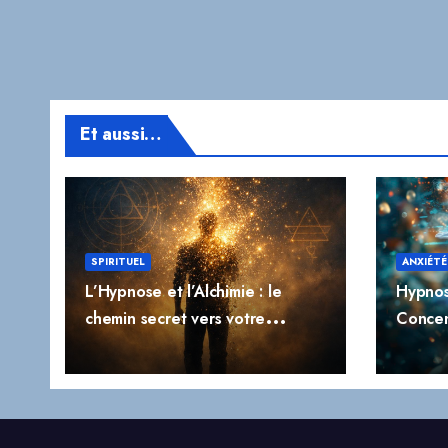
Et aussi…
SPIRITUEL
ANXIÉTÉ
L’Hypnose et l’Alchimie : le
Hypnos
chemin secret vers votre
Concen
transformation profonde
l’Impuls