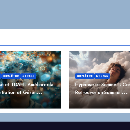
BIEN-ÊTRE
STRESS
BIEN-ÊTRE
STRESS
e et TDAH : Améliorer la
Hypnose et Sommeil : C
tration et Gérer
Retrouver un Sommeil
ivité
Réparateur Naturellemen