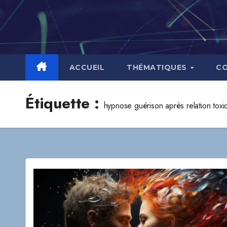
Skip
to
content
ACCUEIL
THÉMATIQUES
C
Étiquette :
hypnose guérison après relation toxi