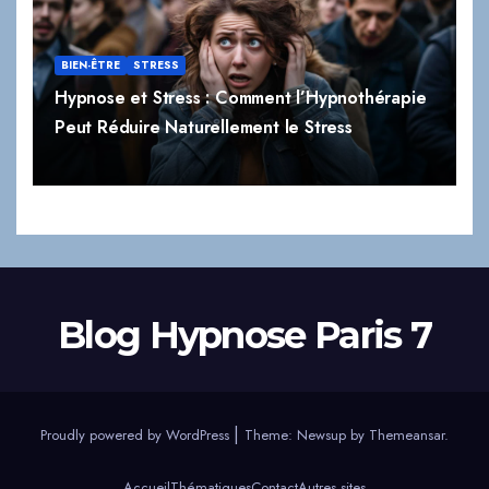
BIEN-ÊTRE
STRESS
Hypnose et Stress : Comment l’Hypnothérapie
Peut Réduire Naturellement le Stress
Blog Hypnose Paris 7
|
Proudly powered by WordPress
Theme:
Newsup
by
Themeansar
.
Accueil
Thématiques
Contact
Autres sites