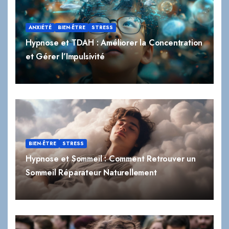
ANXIÉTÉ
BIEN-ÊTRE
STRESS
Hypnose et TDAH : Améliorer la Concentration
et Gérer l’Impulsivité
BIEN-ÊTRE
STRESS
Hypnose et Sommeil : Comment Retrouver un
Sommeil Réparateur Naturellement