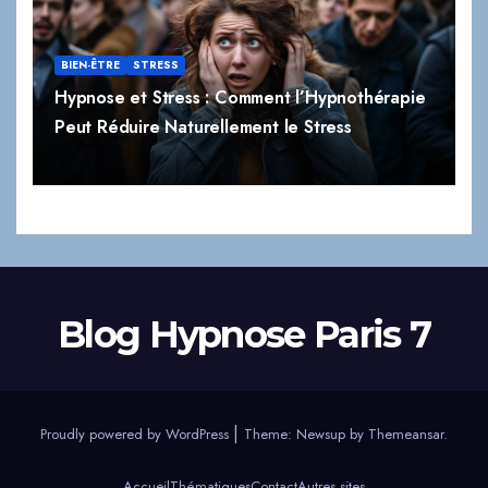
BIEN-ÊTRE
STRESS
Hypnose et Stress : Comment l’Hypnothérapie
Peut Réduire Naturellement le Stress
Blog Hypnose Paris 7
|
Proudly powered by WordPress
Theme:
Newsup
by
Themeansar
.
Accueil
Thématiques
Contact
Autres sites