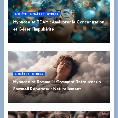
ANXIÉTÉ
BIEN-ÊTRE
STRESS
Hypnose et TDAH : Améliorer la Concentration
et Gérer l’Impulsivité
BIEN-ÊTRE
STRESS
Hypnose et Sommeil : Comment Retrouver un
Sommeil Réparateur Naturellement