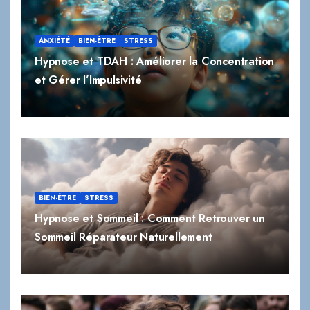
ANXIÉTÉ
BIEN-ÊTRE
STRESS
Hypnose et TDAH : Améliorer la Concentration
et Gérer l’Impulsivité
BIEN-ÊTRE
STRESS
Hypnose et Sommeil : Comment Retrouver un
Sommeil Réparateur Naturellement