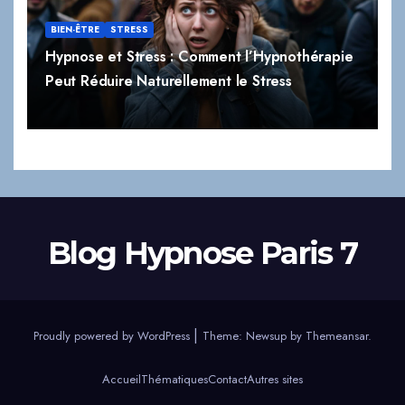
BIEN-ÊTRE
STRESS
Hypnose et Stress : Comment l’Hypnothérapie
Peut Réduire Naturellement le Stress
Blog Hypnose Paris 7
|
Proudly powered by WordPress
Theme:
Newsup
by
Themeansar
.
Accueil
Thématiques
Contact
Autres sites