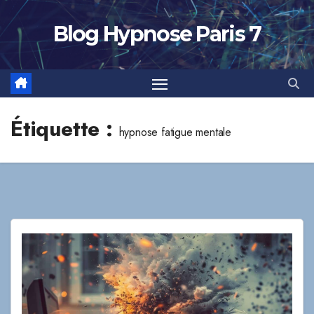
Skip
to
Blog Hypnose Paris 7
content
Étiquette :
hypnose fatigue mentale