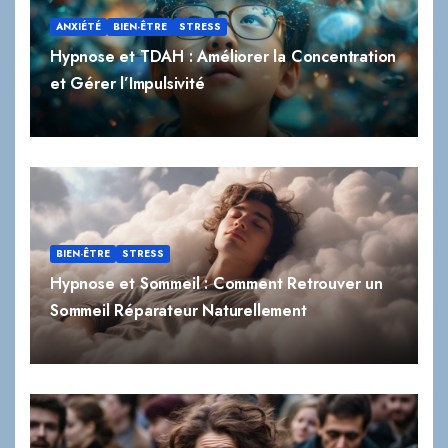
ANXIÉTÉ
BIEN-ÊTRE
STRESS
Hypnose et TDAH : Améliorer la Concentration
et Gérer l’Impulsivité
BIEN-ÊTRE
STRESS
Hypnose et Sommeil : Comment Retrouver un
Sommeil Réparateur Naturellement