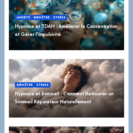
ANXIÉTÉ
BIEN-ÊTRE
STRESS
Hypnose et TDAH : Améliorer la Concentration
et Gérer l’Impulsivité
BIEN-ÊTRE
STRESS
Hypnose et Sommeil : Comment Retrouver un
Sommeil Réparateur Naturellement