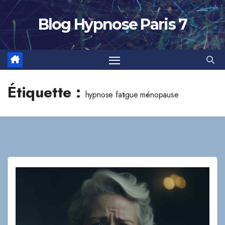
Skip
to
Blog Hypnose Paris 7
content
Étiquette :
hypnose fatigue ménopause