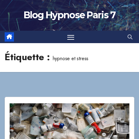
Skip
to
Blog Hypnose Paris 7
content
Étiquette :
hypnose et stress