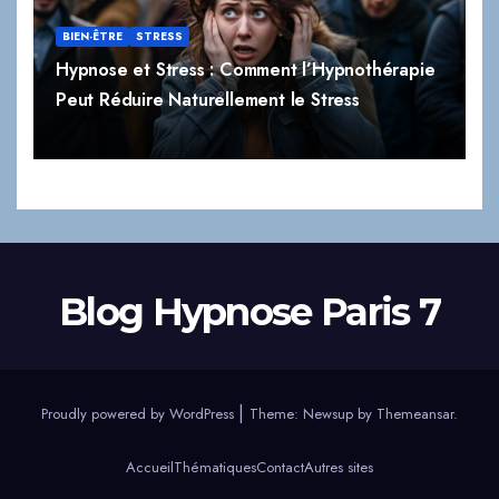
BIEN-ÊTRE
STRESS
Hypnose et Stress : Comment l’Hypnothérapie
Peut Réduire Naturellement le Stress
Blog Hypnose Paris 7
|
Proudly powered by WordPress
Theme:
Newsup
by
Themeansar
.
Accueil
Thématiques
Contact
Autres sites