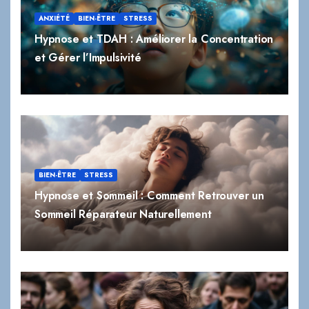
ANXIÉTÉ
BIEN-ÊTRE
STRESS
Hypnose et TDAH : Améliorer la Concentration
et Gérer l’Impulsivité
BIEN-ÊTRE
STRESS
Hypnose et Sommeil : Comment Retrouver un
Sommeil Réparateur Naturellement