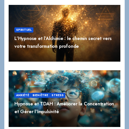
SPIRITUEL
L’Hypnose et l’Alchimie : le chemin secret vers
votre transformation profonde
ANXIÉTÉ
BIEN-ÊTRE
STRESS
Hypnose et TDAH : Améliorer la Concentration
et Gérer l’Impulsivité