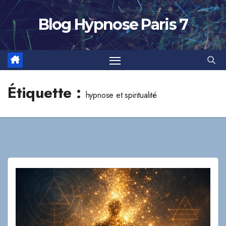
Skip
to
Blog Hypnose Paris 7
content
Étiquette :
hypnose et spiritualité