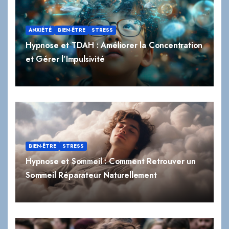
ANXIÉTÉ
BIEN-ÊTRE
STRESS
Hypnose et TDAH : Améliorer la Concentration
et Gérer l’Impulsivité
BIEN-ÊTRE
STRESS
Hypnose et Sommeil : Comment Retrouver un
Sommeil Réparateur Naturellement