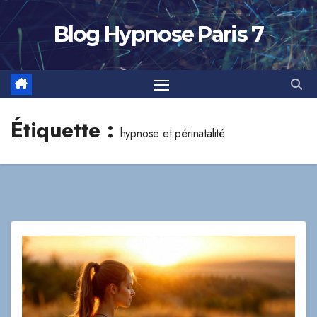
Skip
to
Blog Hypnose Paris 7
content
Étiquette :
hypnose et périnatalité