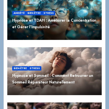
ANXIÉTÉ
BIEN-ÊTRE
STRESS
Hypnose et TDAH : Améliorer la Concentration
et Gérer l’Impulsivité
BIEN-ÊTRE
STRESS
Hypnose et Sommeil : Comment Retrouver un
Sommeil Réparateur Naturellement