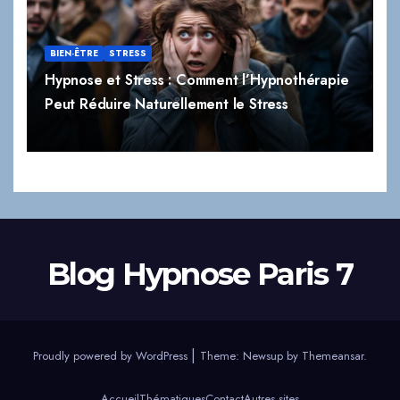
BIEN-ÊTRE
STRESS
Hypnose et Stress : Comment l’Hypnothérapie
Peut Réduire Naturellement le Stress
Blog Hypnose Paris 7
|
Proudly powered by WordPress
Theme:
Newsup
by
Themeansar
.
Accueil
Thématiques
Contact
Autres sites