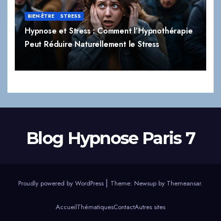
BIEN-ÊTRE
STRESS
Hypnose et Stress : Comment l’Hypnothérapie
Peut Réduire Naturellement le Stress
Blog Hypnose Paris 7
|
Proudly powered by WordPress
Theme:
Newsup
by
Themeansar
.
Accueil
Thématiques
Contact
Autres sites