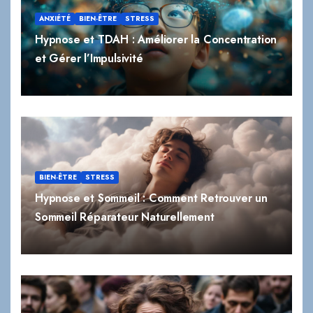
ANXIÉTÉ
BIEN-ÊTRE
STRESS
Hypnose et TDAH : Améliorer la Concentration
et Gérer l’Impulsivité
BIEN-ÊTRE
STRESS
Hypnose et Sommeil : Comment Retrouver un
Sommeil Réparateur Naturellement