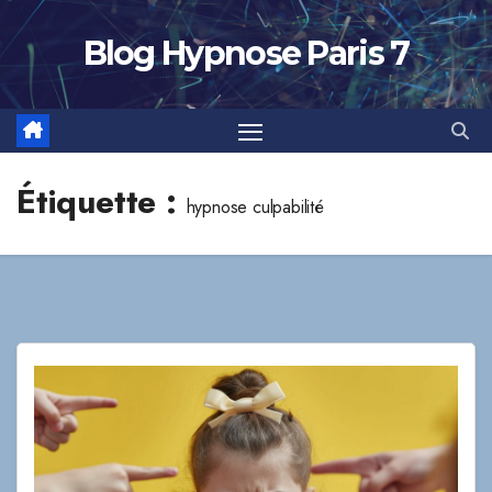
Skip
to
Blog Hypnose Paris 7
content
Étiquette :
hypnose culpabilité