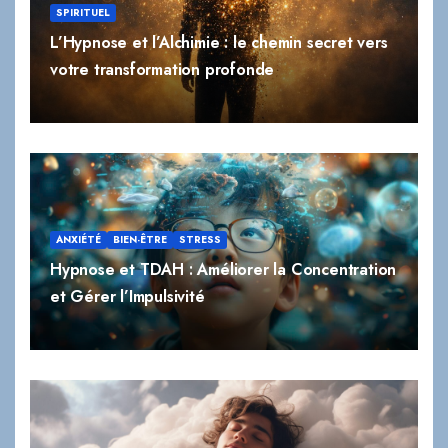
votre transformation profonde
ANXIÉTÉ
BIEN-ÊTRE
STRESS
Hypnose et TDAH : Améliorer la Concentration
et Gérer l’Impulsivité
BIEN-ÊTRE
STRESS
Hypnose et Sommeil : Comment Retrouver un