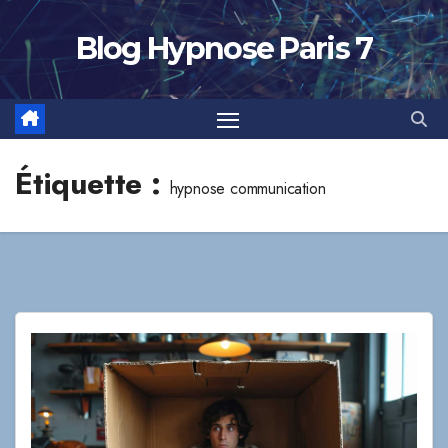
Skip
to
Blog Hypnose Paris 7
content
Étiquette :
hypnose communication