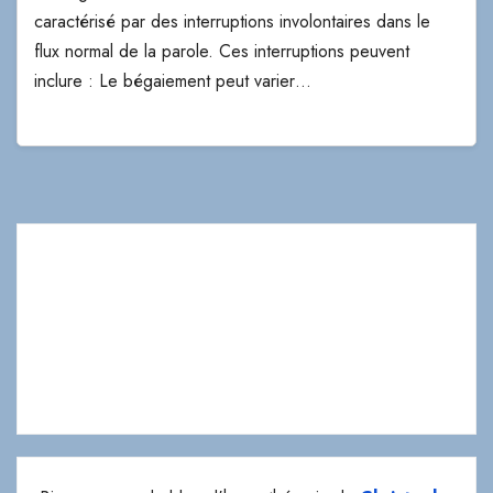
caractérisé par des interruptions involontaires dans le
flux normal de la parole. Ces interruptions peuvent
inclure : Le bégaiement peut varier…
Bienvenue sur le blog d'hypnothérapie de
Christophe
Tessier
,
hypnothérapeute à Paris 7. Découvrez des
guides, articles approfondis et conseils d'expert pour