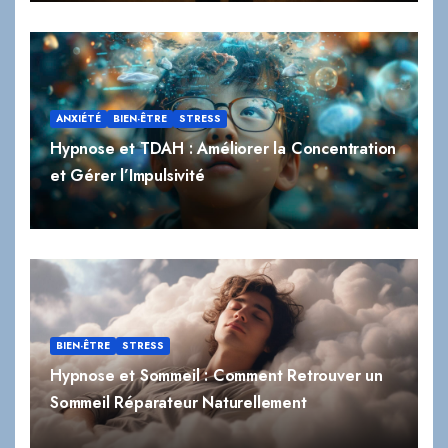
ANXIÉTÉ
BIEN-ÊTRE
STRESS
Hypnose et TDAH : Améliorer la Concentration
et Gérer l’Impulsivité
BIEN-ÊTRE
STRESS
Hypnose et Sommeil : Comment Retrouver un
Sommeil Réparateur Naturellement