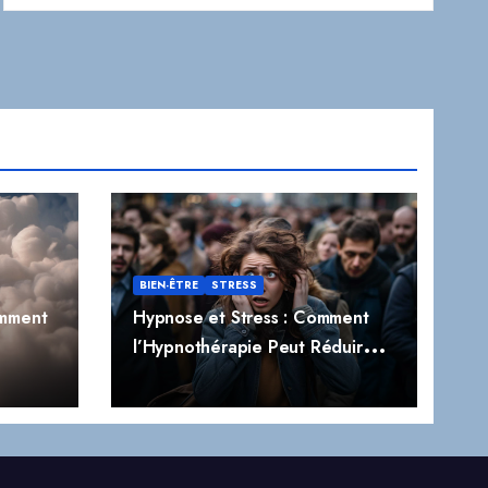
BIEN-ÊTRE
STRESS
omment
Hypnose et Stress : Comment
l’Hypnothérapie Peut Réduire
t
Naturellement le Stress