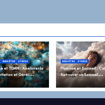
BIEN-ÊTRE
STRESS
BIEN-ÊTRE
STRESS
e et TDAH : Améliorer la
Hypnose et Sommeil : C
tration et Gérer
Retrouver un Sommeil
ivité
Réparateur Naturellemen