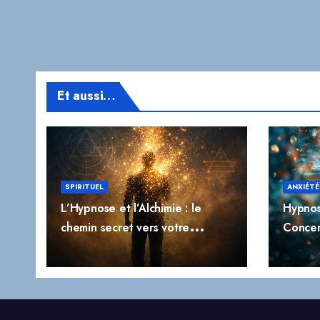
Et aussi…
SPIRITUEL
ANXIÉTÉ
L’Hypnose et l’Alchimie : le
Hypnos
chemin secret vers votre
Concen
transformation profonde
l’Impuls