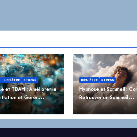
BIEN-ÊTRE
STRESS
BIEN-ÊTRE
STRESS
e et TDAH : Améliorer la
Hypnose et Sommeil : C
tration et Gérer
Retrouver un Sommeil
ivité
Réparateur Naturellemen