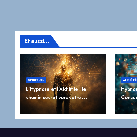
Et aussi…
SPIRITUEL
ANXIÉTÉ
L’Hypnose et l’Alchimie : le
Hypnos
chemin secret vers votre
Concen
transformation profonde
l’Impuls