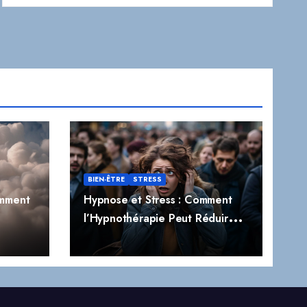
BIEN-ÊTRE
STRESS
omment
Hypnose et Stress : Comment
l’Hypnothérapie Peut Réduire
t
Naturellement le Stress