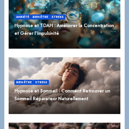
ANXIÉTÉ
BIEN-ÊTRE
STRESS
Hypnose et TDAH : Améliorer la Concentration
et Gérer l’Impulsivité
BIEN-ÊTRE
STRESS
Hypnose et Sommeil : Comment Retrouver un
Sommeil Réparateur Naturellement