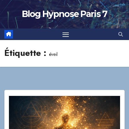
Skip
to
Blog Hypnose Paris 7
content
Étiquette :
éveil