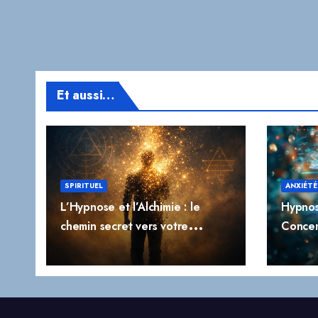
Et aussi…
SPIRITUEL
ANXIÉTÉ
L’Hypnose et l’Alchimie : le
Hypnos
chemin secret vers votre
Concen
transformation profonde
l’Impuls