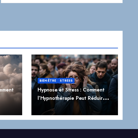
BIEN-ÊTRE
STRESS
omment
Hypnose et Stress : Comment
l’Hypnothérapie Peut Réduire
t
Naturellement le Stress