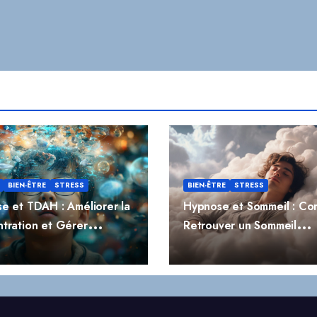
BIEN-ÊTRE
STRESS
BIEN-ÊTRE
STRESS
e et TDAH : Améliorer la
Hypnose et Sommeil : C
tration et Gérer
Retrouver un Sommeil
ivité
Réparateur Naturellemen