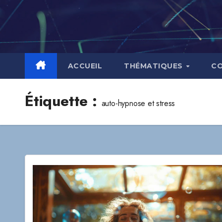
Skip
to
content
ACCUEIL
THÉMATIQUES
C
Étiquette :
auto-hypnose et stress