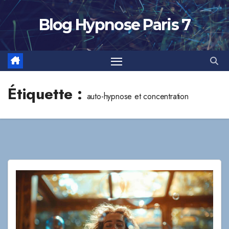
Skip
to
Blog Hypnose Paris 7
content
Étiquette :
auto-hypnose et concentration