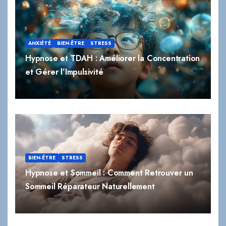
ANXIÉTÉ
BIEN-ÊTRE
STRESS
Hypnose et TDAH : Améliorer la Concentration
et Gérer l’Impulsivité
BIEN-ÊTRE
STRESS
Hypnose et Sommeil : Comment Retrouver un
Sommeil Réparateur Naturellement