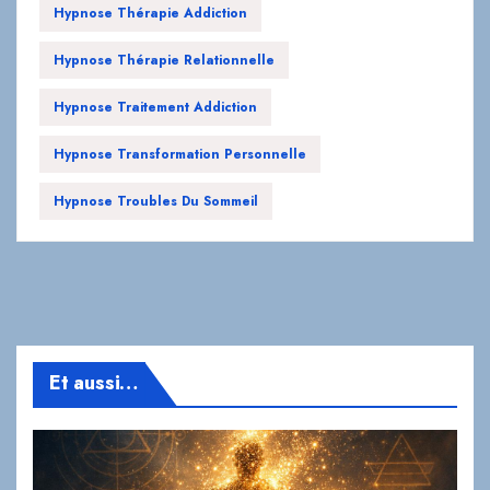
Hypnose Traitement Addiction
Hypnose Transformation Personnelle
Hypnose Troubles Du Sommeil
Et aussi…
SPIRITUEL
L’Hypnose et l’Alchimie : le chemin secret vers