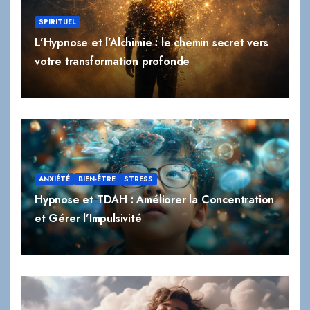
votre transformation profonde
ANXIÉTÉ
BIEN-ÊTRE
STRESS
Hypnose et TDAH : Améliorer la Concentration
et Gérer l’Impulsivité
BIEN-ÊTRE
STRESS
Hypnose et Sommeil : Comment Retrouver un