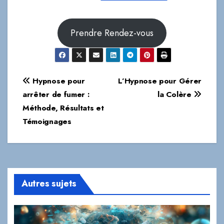
Prendre Rendez-vous
Navigation
Hypnose pour
L’Hypnose pour Gérer
de
arrêter de fumer :
la Colère
Méthode, Résultats et
l’article
Témoignages
Autres sujets