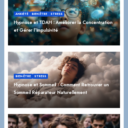
ANXIÉTÉ
BIEN-ÊTRE
STRESS
Hypnose et TDAH : Améliorer la Concentration
et Gérer l’Impulsivité
BIEN-ÊTRE
STRESS
Hypnose et Sommeil : Comment Retrouver un
Sommeil Réparateur Naturellement